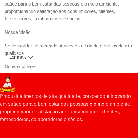
saúde para o bem estar das pessoas e o meio ambiente,
proporcionando satisfação aos consumidores, clientes,
fornecedores, colaboradores e sócios.
Nossa Visão
Se consolidar no mercado através da oferta de produtos de alta
qualidade
Ler mais
Nossos Valores
- Ética
- Alta Qualidade
- Criatividade e Inovação
Produzir alimentos de alta qualidade, crescendo e inovando
- Comprometimento da equipe
em saúde para o bem estar das pessoas e o meio ambiente,
proporcionando satisfação aos consumidores, clientes,
fornecedores, colaboradores e sócios.