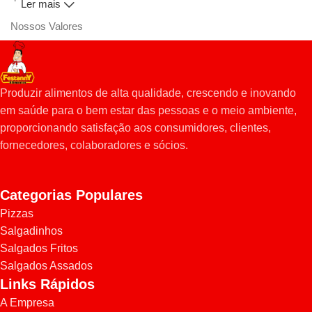
Ler mais
Nossos Valores
- Ética
- Alta Qualidade
- Criatividade e Inovação
Produzir alimentos de alta qualidade, crescendo e inovando
- Comprometimento da equipe
em saúde para o bem estar das pessoas e o meio ambiente,
proporcionando satisfação aos consumidores, clientes,
fornecedores, colaboradores e sócios.
Categorias Populares
Pizzas
Salgadinhos
Salgados Fritos
Salgados Assados
Links Rápidos
A Empresa