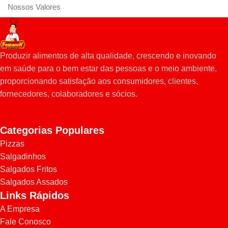
Nossos Valores
- Ética
- Alta Qualidade
- Criatividade e Inovação
Produzir alimentos de alta qualidade, crescendo e inovando
- Comprometimento da equipe
em saúde para o bem estar das pessoas e o meio ambiente,
proporcionando satisfação aos consumidores, clientes,
fornecedores, colaboradores e sócios.
Categorias Populares
Pizzas
Salgadinhos
Salgados Fritos
Salgados Assados
Links Rápidos
A Empresa
Fale Conosco